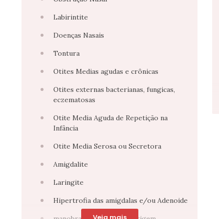
Labirintite
Doenças Nasais
Tontura
Otites Medias agudas e crônicas
Otites externas bacterianas, fungicas,
eczematosas
Otite Media Aguda de Repetição na
Infância
Otite Media Serosa ou Secretora
Amigdalite
Laringite
Hipertrofia das amigdalas e/ou Adenoide
Veja mais
manobras para VPPB (Vertigem