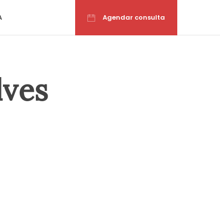
A
Agendar consulta
lves