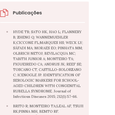
Publicações
HYDE TB; SATO HK, HAO L; FLANNERY
B; ZHENG Q; WANNEMUEHLER
K;CICCONE FL;MARQUES HS; WECK LY;
SÁFADI MA; MORAES EO; PINHATA MM;
OLBRICH NETOJ; BEVILACQUA MC;
TABITH JUNIOR A; MONTEIRO TA;
FIGUEIREDO CA; ANDRUS JK; REEF SE;
TOSCANO CT, CASTILLO-SOLORZANO
C; ICENOGLE JP. IDENTIFICATION OF
SEROLOGIC MARKERS FOR SCHOOL-
AGED CHILDREN WITH CONGENITAL
RUBELLA SYNDROME. Journal of
Infectious Diseases 2015; 212(1):57-66.
BRITO R; MONTEIRO TA;LEAL AF, TSUJI
RK;PINNA MH, BEMTO RF.