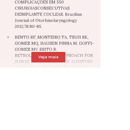
COMPLICAÇÕES EM 550
CIRURGIASCONSECUTIVAS
DEIMPLANTE COCLEAR. Brazilian
Journal of Otorhinolaryngology
2012;78:80-85.
BENTO RF, MONTEIRO TA, TSUJI RK,
GOMEZ MQ, HAUSEN PINNA M, GOFFI-
GOMEZ MV, BRITO R.
RETROLABYRINTHINE APPROACH FOR
Veja mais
SURGICAL PLACEMENT OF AUDITORY
BRAINSTEM IMPLANTS IN CHILDREN.
Acta Otolaryngologica 2012;132(5):462-6.
OLIVETTI IP, GEBRIM EMS, MONTEIRO
TA, BRITO RV, BENTO RF. RADIOLOGY
QUIZ CASE 3. Archives of
Otolaryngology Head Neck Surgery.
2012;138(1):94.
MONTEIRO TA, SOUZA RBC, BONFA E,
BENTO RF, NOVALO-GOTO ES,