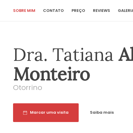
SOBRE MIM
CONTATO
PREÇO
REVIEWS
GALERI
Dra. Tatiana
A
Monteiro
Otorrino
Marcar uma visita
Saiba mais